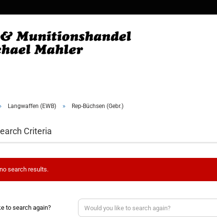
Change
Supplie
»
»
Langwaffen (EWB)
Rep-Büchsen (Gebr.)
earch Criteria
no search results.
ke to search again?