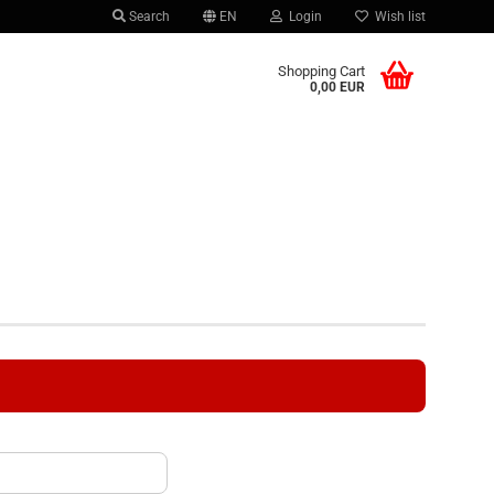
Search
EN
Login
Wish list
 language
Shopping Cart
0,00 EUR
r country
Create a new account
Forgot password?