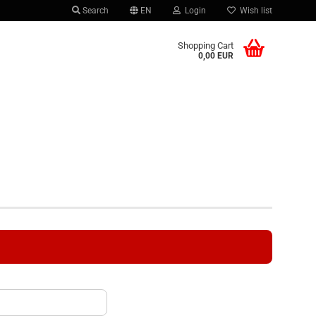
Search
EN
Login
Wish list
 language
Shopping Cart
0,00 EUR
r country
Create a new account
Forgot password?