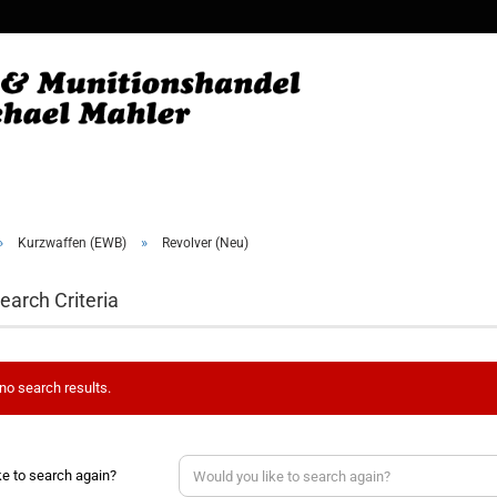
Change
Supplie
»
»
Kurzwaffen (EWB)
Revolver (Neu)
earch Criteria
no search results.
ke to search again?