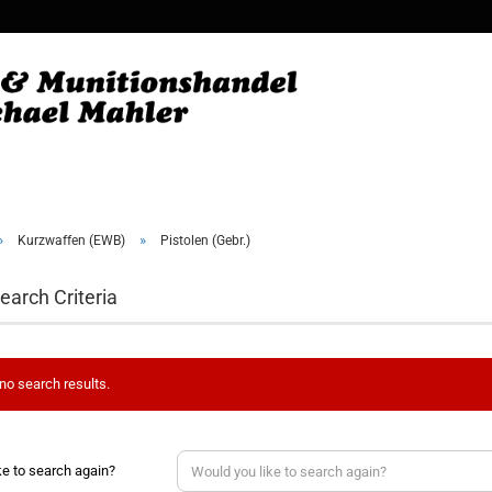
Change
Supplie
»
»
Kurzwaffen (EWB)
Pistolen (Gebr.)
earch Criteria
no search results.
ke to search again?