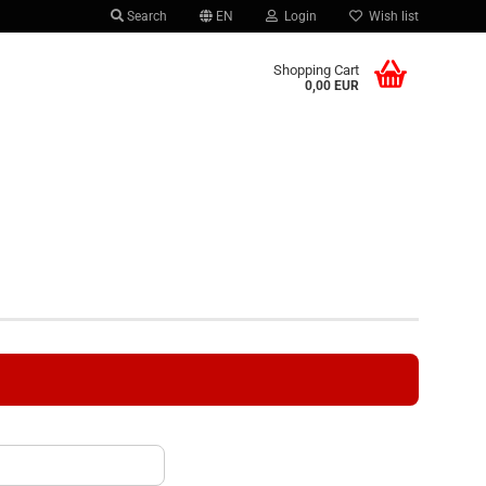
Search
EN
Login
Wish list
 language
Shopping Cart
0,00 EUR
r country
Create a new account
Forgot password?