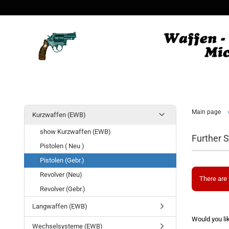
Main page
Kurzwaffen (EWB)
show Kurzwaffen (EWB)
Further S
Pistolen ( Neu )
Pistolen (Gebr.)
Revolver (Neu)
There are 
Revolver (Gebr.)
Langwaffen (EWB)
Would you li
Wechselsysteme (EWB)