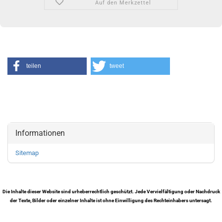
Auf den Merkzettel
teilen
tweet
Informationen
Sitemap
Die Inhalte dieser Website sind urheberrechtlich geschützt. Jede Vervielfältigung oder Nachdruck
der Texte, Bilder oder einzelner Inhalte ist ohne Einwilligung des Rechteinhabers untersagt.