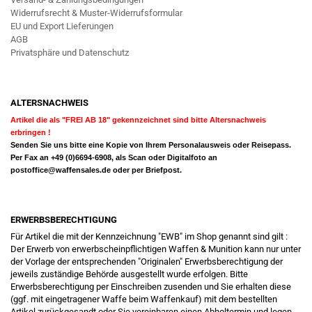
Widerrufsrecht & Muster-Widerrufsformular
EU und Export Lieferungen
AGB
Privatsphäre und Datenschutz
ALTERSNACHWEIS
Artikel die als "FREI AB 18" gekennzeichnet sind bitte Altersnachweis
erbringen !
Senden Sie uns bitte eine Kopie von Ihrem Personalausweis oder Reisepass.
Per Fax an +49 (0)6694-6908, als Scan oder Digitalfoto an
postoffice@waffensales.de
oder per Briefpost.
ERWERBSBERECHTIGUNG
Für Artikel die mit der Kennzeichnung "EWB" im Shop genannt sind gilt :
Der Erwerb von erwerbscheinpflichtigen Waffen & Munition kann nur unter
der Vorlage der entsprechenden "Originalen" Erwerbsberechtigung der
jeweils zuständige Behörde ausgestellt wurde erfolgen. Bitte
Erwerbsberechtigung per Einschreiben zusenden und Sie erhalten diese
(ggf. mit eingetragener Waffe beim Waffenkauf) mit dem bestellten
Artikel zurückgesandt oder Sie vereinbaren einen Abholtermin und legen