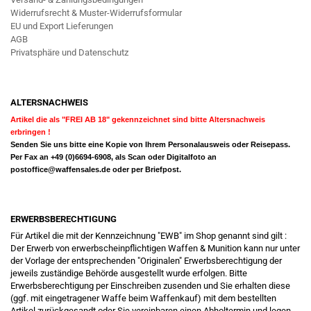
Widerrufsrecht & Muster-Widerrufsformular
EU und Export Lieferungen
AGB
Privatsphäre und Datenschutz
ALTERSNACHWEIS
Artikel die als "FREI AB 18" gekennzeichnet sind bitte Altersnachweis
erbringen !
Senden Sie uns bitte eine Kopie von Ihrem Personalausweis oder Reisepass.
Per Fax an +49 (0)6694-6908, als Scan oder Digitalfoto an
postoffice@waffensales.de
oder per Briefpost.
ERWERBSBERECHTIGUNG
Für Artikel die mit der Kennzeichnung "EWB" im Shop genannt sind gilt :
Der Erwerb von erwerbscheinpflichtigen Waffen & Munition kann nur unter
der Vorlage der entsprechenden "Originalen" Erwerbsberechtigung der
jeweils zuständige Behörde ausgestellt wurde erfolgen. Bitte
Erwerbsberechtigung per Einschreiben zusenden und Sie erhalten diese
(ggf. mit eingetragener Waffe beim Waffenkauf) mit dem bestellten
Artikel zurückgesandt oder Sie vereinbaren einen Abholtermin und legen