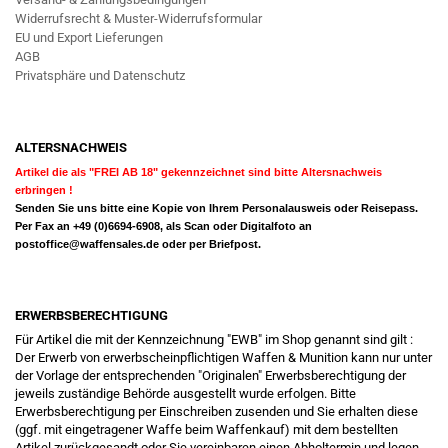
Widerrufsrecht & Muster-Widerrufsformular
EU und Export Lieferungen
AGB
Privatsphäre und Datenschutz
ALTERSNACHWEIS
Artikel die als "FREI AB 18" gekennzeichnet sind bitte Altersnachweis
erbringen !
Senden Sie uns bitte eine Kopie von Ihrem Personalausweis oder Reisepass.
Per Fax an +49 (0)6694-6908, als Scan oder Digitalfoto an
postoffice@waffensales.de
oder per Briefpost.
ERWERBSBERECHTIGUNG
Für Artikel die mit der Kennzeichnung "EWB" im Shop genannt sind gilt :
Der Erwerb von erwerbscheinpflichtigen Waffen & Munition kann nur unter
der Vorlage der entsprechenden "Originalen" Erwerbsberechtigung der
jeweils zuständige Behörde ausgestellt wurde erfolgen. Bitte
Erwerbsberechtigung per Einschreiben zusenden und Sie erhalten diese
(ggf. mit eingetragener Waffe beim Waffenkauf) mit dem bestellten
Artikel zurückgesandt oder Sie vereinbaren einen Abholtermin und legen