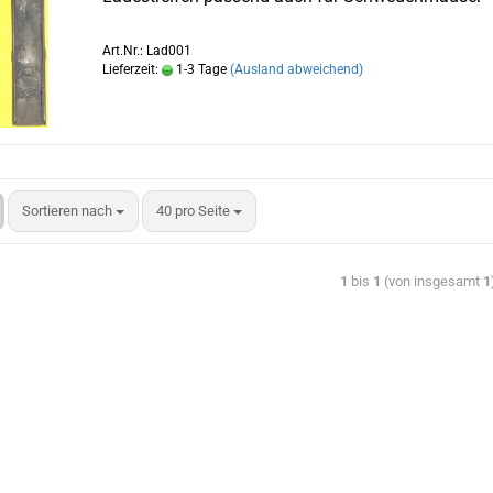
Art.Nr.: Lad001
Lieferzeit:
1-3 Tage
(Ausland abweichend)
Sortieren nach
40 pro Seite
1
bis
1
(von insgesamt
1