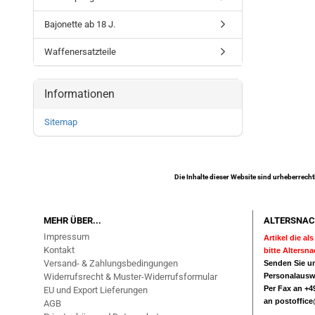
Bajonette ab 18 J.
Waffenersatzteile
Informationen
Sitemap
Die Inhalte dieser Website sind urheberrecht
MEHR ÜBER...
ALTERSNAC
Impressum
Artikel die a
Kontakt
bitte Altersn
Versand- & Zahlungsbedingungen
Senden Sie un
Widerrufsrecht & Muster-Widerrufsformular
Personalausw
Per Fax an +49
EU und Export Lieferungen
an
postoffic
AGB