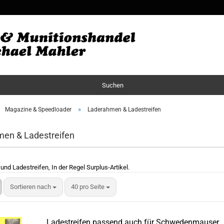
Sprache auswä
Lieferland
Suchen
»
Magazine & Speedloader
Laderahmen & Ladestreifen
en & Ladestreifen
nd Ladestreifen, In der Regel Surplus-Artikel.
Sortieren nach
40 pro Seite
Ladestreifen passend auch für Schwedenmauser