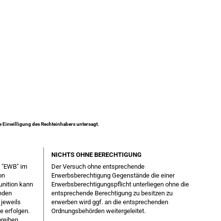
ne Einwilligung des Rechteinhabers untersagt.
NICHTS OHNE BERECHTIGUNG
g "EWB" im
Der Versuch ohne entsprechende
on
Erwerbsberechtigung Gegenstände die einer
unition kann
Erwerbsberechtigungspflicht unterliegen ohne die
enden
entsprechende Berechtigung zu besitzen zu
 jeweils
erwerben wird ggf. an die entsprechenden
e erfolgen.
Ordnungsbehörden weitergeleitet.
hreiben