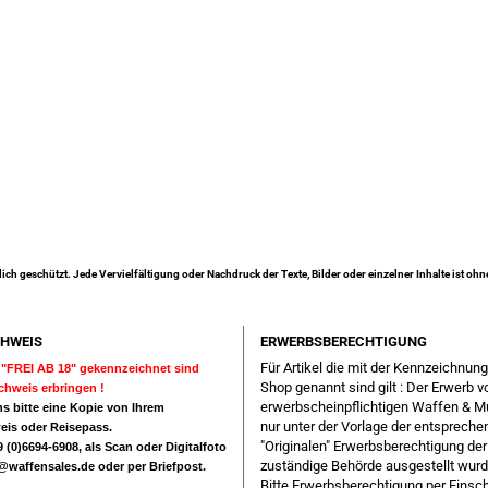
lich geschützt. Jede Vervielfältigung oder Nachdruck der Texte, Bilder oder einzelner Inhalte ist oh
HWEIS
ERWERBSBERECHTIGUNG
Für Artikel die mit der Kennzeichnun
ls "FREI AB 18" gekennzeichnet sind
Shop genannt sind gilt : Der Erwerb v
achweis erbringen !
erwerbscheinpflichtigen Waffen & M
s bitte eine Kopie von Ihrem
nur unter der Vorlage der entsprech
eis oder Reisepass.
"Originalen" Erwerbsberechtigung der
 (0)6694-6908, als Scan oder Digitalfoto
zuständige Behörde ausgestellt wurd
e@waffensales.de
oder per Briefpost.
Bitte Erwerbsberechtigung per Einsc