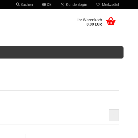
Suchen
DE
Kundenlogin
Merkzettel
hlen
Ihr Warenkorb
0,00 EUR
Konto erstellen
Passwort vergessen?
1