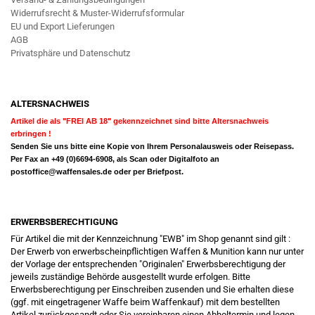
Widerrufsrecht & Muster-Widerrufsformular
EU und Export Lieferungen
AGB
Privatsphäre und Datenschutz
ALTERSNACHWEIS
Artikel die als "FREI AB 18" gekennzeichnet sind bitte Altersnachweis
erbringen !
Senden Sie uns bitte eine Kopie von Ihrem Personalausweis oder Reisepass.
Per Fax an +49 (0)6694-6908, als Scan oder Digitalfoto an
postoffice@waffensales.de
oder per Briefpost.
ERWERBSBERECHTIGUNG
Für Artikel die mit der Kennzeichnung "EWB" im Shop genannt sind gilt :
Der Erwerb von erwerbscheinpflichtigen Waffen & Munition kann nur unter
der Vorlage der entsprechenden "Originalen" Erwerbsberechtigung der
jeweils zuständige Behörde ausgestellt wurde erfolgen. Bitte
Erwerbsberechtigung per Einschreiben zusenden und Sie erhalten diese
(ggf. mit eingetragener Waffe beim Waffenkauf) mit dem bestellten
Artikel zurückgesandt oder Sie vereinbaren einen Abholtermin und legen