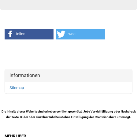
teilen
tweet
Informationen
Sitemap
Die Inhalte dieser Website sind urheberrechtlich geschützt. Jede Vervielfältigung oder Nachdruck
der Texte, Bilder oder einzelner Inhalte ist ohne Einwilligung des Rechteinhabers untersagt.
MEHR ÜBER...