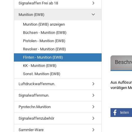
Signalwaffen Frei ab 18
Munition (EWB)
Munition (EWB) anzeigen
Büchsen - Munition (EWB)
Pistolen - Munition (EWB)
Revolver - Munition (EWB)
Flinten - Munition (EWB)
Beschr
KK - Munition (EWB)
Sonst. Munition (EWB)
Aus Auflösun
Luftdruckwaffenmun.
vorrätigen M
Signalwaffenmun.
Pyrotechn.Munition
teilen
Signalwaffenzubehör
Sammler-Ware