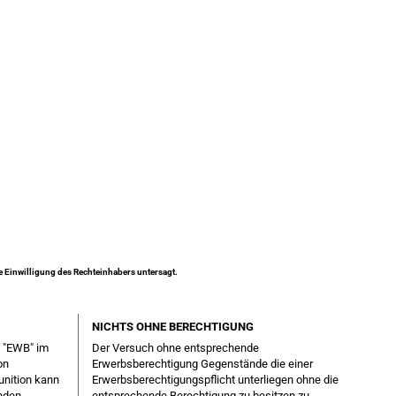
ne Einwilligung des Rechteinhabers untersagt.
NICHTS OHNE BERECHTIGUNG
g "EWB" im
Der Versuch ohne entsprechende
on
Erwerbsberechtigung Gegenstände die einer
unition kann
Erwerbsberechtigungspflicht unterliegen ohne die
enden
entsprechende Berechtigung zu besitzen zu