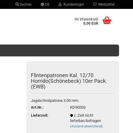
Suchen
DE
Kundenlogin
Merkzettel
hlen
Ihr Warenkorb
0,00 EUR
Flintenpatronen Kal. 12/70
Horrido(Schönebeck) 10er Pack.
(EWB)
Konto erstellen
Passwort vergessen?
Jagdschrotpatrone 3.00 mm.
Art.Nr.:
KD90003
Lieferzeit:
z. Zeit nicht
lieferbar/Anfragen
(Ausland abweichend)