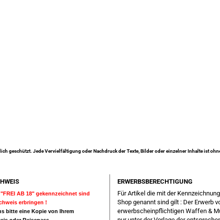
lich geschützt. Jede Vervielfältigung oder Nachdruck der Texte, Bilder oder einzelner Inhalte ist oh
HWEIS
ERWERBSBERECHTIGUNG
Für Artikel die mit der Kennzeichnun
ls "FREI AB 18" gekennzeichnet sind
Shop genannt sind gilt : Der Erwerb v
achweis erbringen !
erwerbscheinpflichtigen Waffen & M
s bitte eine Kopie von Ihrem
nur unter der Vorlage der entsprech