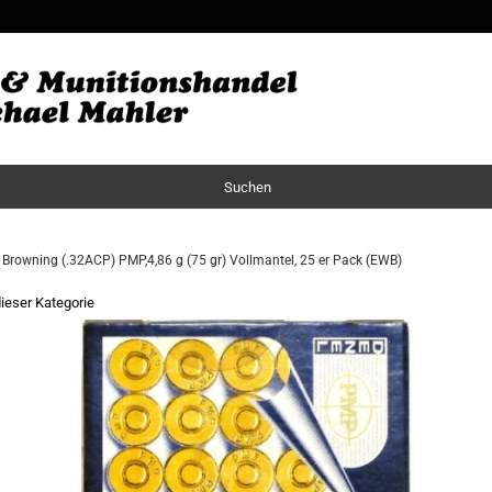
Sprache auswä
Lieferland
Suchen
Browning (.32ACP) PMP,4,86 g (75 gr) Vollmantel, 25 er Pack (EWB)
dieser Kategorie