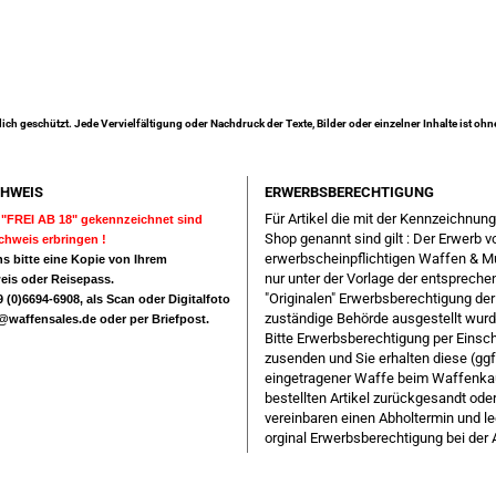
lich geschützt. Jede Vervielfältigung oder Nachdruck der Texte, Bilder oder einzelner Inhalte ist oh
HWEIS
ERWERBSBERECHTIGUNG
Für Artikel die mit der Kennzeichnun
ls "FREI AB 18" gekennzeichnet sind
Shop genannt sind gilt : Der Erwerb v
achweis erbringen !
erwerbscheinpflichtigen Waffen & M
s bitte eine Kopie von Ihrem
nur unter der Vorlage der entsprech
eis oder Reisepass.
"Originalen" Erwerbsberechtigung der
 (0)6694-6908, als Scan oder Digitalfoto
zuständige Behörde ausgestellt wurd
e@waffensales.de
oder per Briefpost.
Bitte Erwerbsberechtigung per Einsc
zusenden und Sie erhalten diese (ggf
eingetragener Waffe beim Waffenka
bestellten Artikel zurückgesandt oder
vereinbaren einen Abholtermin und l
orginal Erwerbsberechtigung bei der 