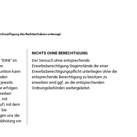
ne Einwilligung des Rechteinhabers untersagt.
NICHTS OHNE BERECHTIGUNG
g "EWB" im
Der Versuch ohne entsprechende
on
Erwerbsberechtigung Gegenstände die einer
unition kann
Erwerbsberechtigungspflicht unterliegen ohne die
enden
entsprechende Berechtigung zu besitzen zu
 jeweils
erwerben wird ggf. an die entsprechenden
e erfolgen.
Ordnungsbehörden weitergeleitet.
hreiben
. mit
uf) mit dem
 Sie
egen uns die
Abholung vor.