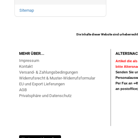
Sitemap
Die Inhalte dieser Website sind urheberrecht
MEHR ÜBER...
ALTERSNAC
Impressum
Artikel die a
Kontakt
bitte Altersn
Versand- & Zahlungsbedingungen
Senden Sie un
Widerrufsrecht & Muster-Widerrufsformular
Personalausw
Per Fax an +49
EU und Export Lieferungen
an
postoffic
AGB
Privatsphäre und Datenschutz