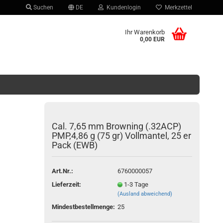
Suchen
DE
Kundenlogin
Merkzettel
hlen
Ihr Warenkorb
0,00 EUR
Cal. 7,65 mm Browning (.32ACP)
PMP,4,86 g (75 gr) Vollmantel, 25 er
Pack (EWB)
Konto erstellen
Passwort vergessen?
Art.Nr.:
6760000057
Lieferzeit:
1-3 Tage
(Ausland abweichend)
Mindestbestellmenge:
25