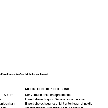
ne Einwilligung des Rechteinhabers untersagt.
NICHTS OHNE BERECHTIGUNG
g "EWB" im
Der Versuch ohne entsprechende
on
Erwerbsberechtigung Gegenstände die einer
unition kann
Erwerbsberechtigungspflicht unterliegen ohne die
enden
entsprechende Berechtigung zu besitzen zu