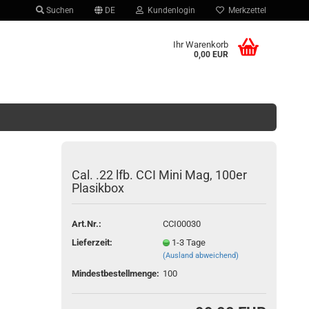
Suchen
DE
Kundenlogin
Merkzettel
hlen
Ihr Warenkorb
0,00 EUR
Cal. .22 lfb. CCI Mini Mag, 100er
Plasikbox
Konto erstellen
Passwort vergessen?
Art.Nr.:
CCI00030
Lieferzeit:
1-3 Tage
(Ausland abweichend)
Mindestbestellmenge:
100