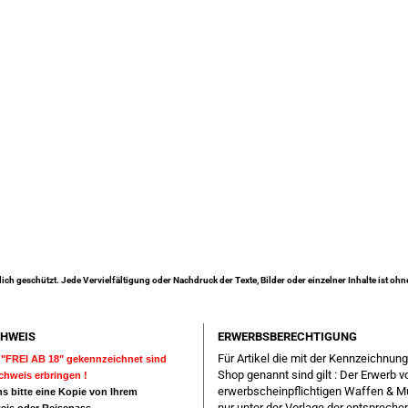
lich geschützt. Jede Vervielfältigung oder Nachdruck der Texte, Bilder oder einzelner Inhalte ist oh
HWEIS
ERWERBSBERECHTIGUNG
Für Artikel die mit der Kennzeichnun
ls "FREI AB 18" gekennzeichnet sind
Shop genannt sind gilt : Der Erwerb v
achweis erbringen !
erwerbscheinpflichtigen Waffen & M
s bitte eine Kopie von Ihrem
nur unter der Vorlage der entsprech