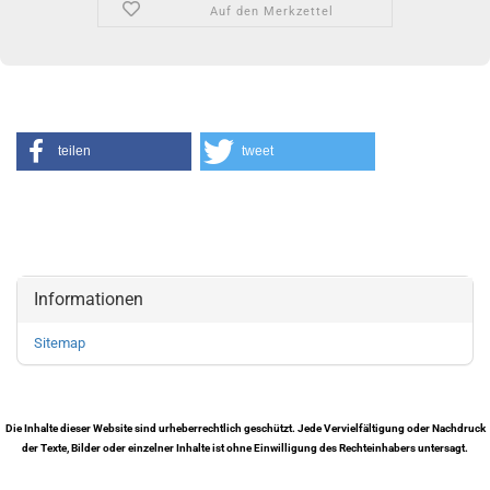
Auf den Merkzettel
teilen
tweet
Informationen
Sitemap
Die Inhalte dieser Website sind urheberrechtlich geschützt. Jede Vervielfältigung oder Nachdruck
der Texte, Bilder oder einzelner Inhalte ist ohne Einwilligung des Rechteinhabers untersagt.